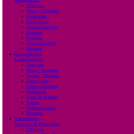
Kindergarten
Über uns
News / Aktuelles
Speiseplan
Unser Haus
Ansprechpartner
Konzept
Projekte
Stellenangebote
Infothek
Grunertshofen
Landschulheim
Über uns
News / Aktuelles
Speise- / Busplan
Unser Haus
Ansprechpartner
Pädagogik
Haus für Kinder
Schule
Stellenangebote
Infothek
Vincentinum
Senioren- & Pflegeheim
Über uns