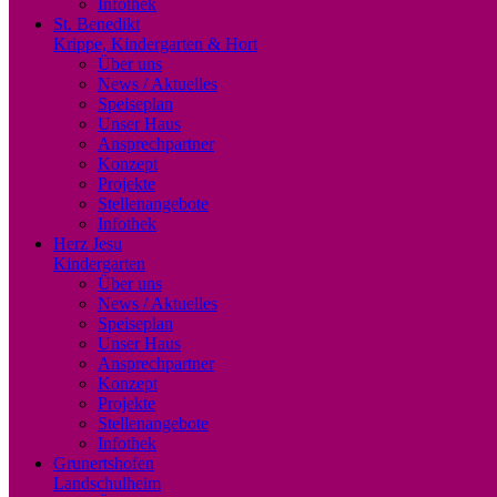
Infothek
St. Benedikt
Krippe, Kindergarten & Hort
Über uns
News / Aktuelles
Speiseplan
Unser Haus
Ansprechpartner
Konzept
Projekte
Stellenangebote
Infothek
Herz Jesu
Kindergarten
Über uns
News / Aktuelles
Speiseplan
Unser Haus
Ansprechpartner
Konzept
Projekte
Stellenangebote
Infothek
Grunertshofen
Landschulheim