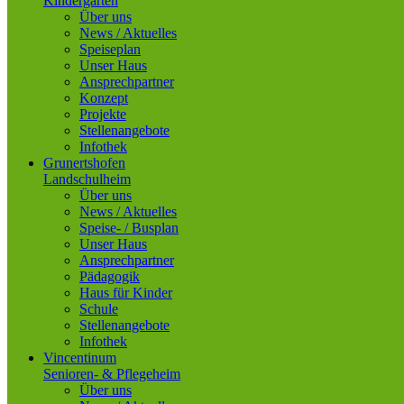
Kindergarten
Über uns
News / Aktuelles
Speiseplan
Unser Haus
Ansprechpartner
Konzept
Projekte
Stellenangebote
Infothek
Grunertshofen
Landschulheim
Über uns
News / Aktuelles
Speise- / Busplan
Unser Haus
Ansprechpartner
Pädagogik
Haus für Kinder
Schule
Stellenangebote
Infothek
Vincentinum
Senioren- & Pflegeheim
Über uns