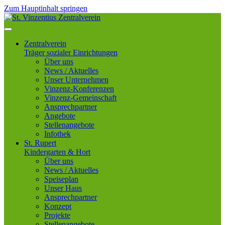
Zum Hauptinhalt springen
Jahr
Monat
Jahr
Monat
Zentralverein
Träger sozialer Einrichtungen
Über uns
News / Aktuelles
Unser Unternehmen
Vinzenz-Konferenzen
Vinzenz-Gemeinschaft
Ansprechpartner
Angebote
Stellenangebote
Infothek
St. Rupert
Kindergarten & Hort
Über uns
News / Aktuelles
Speiseplan
Unser Haus
Ansprechpartner
Konzept
Projekte
Stellenangebote