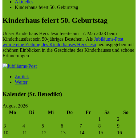
Aktuelles
Kinderhaus feiert 50. Geburtstag
Kinderhaus feiert 50. Geburtstag
Unser Kinderhaus Herz Jesu feierte am 17. Mai 2023 beim
Kinderhausfest sein 50-jähriges Bestehen. Als
Jubiläums-Post
wurde eine Zeitung des Kinderhauses Herz Jesu
herausgegeben mit
schönen Einblicken in die Geschichte des Kinderhauses und schöne
Erinnerungen.
Zurück
Weiter
Kalender (St. Benedikt)
August 2026
Mo
Di
Mi
Do
Fr
Sa
So
1
2
3
4
5
6
7
8
9
10
11
12
13
14
15
16