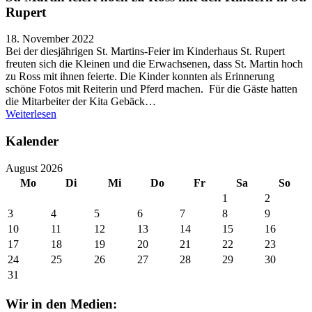
Rupert
18. November 2022
Bei der diesjährigen St. Martins-Feier im Kinderhaus St. Rupert
freuten sich die Kleinen und die Erwachsenen, dass St. Martin hoch
zu Ross mit ihnen feierte. Die Kinder konnten als Erinnerung
schöne Fotos mit Reiterin und Pferd machen. Für die Gäste hatten
die Mitarbeiter der Kita Gebäck…
Weiterlesen
Kalender
August 2026
Mo
Di
Mi
Do
Fr
Sa
So
1
2
3
4
5
6
7
8
9
10
11
12
13
14
15
16
17
18
19
20
21
22
23
24
25
26
27
28
29
30
31
Wir in den Medien: