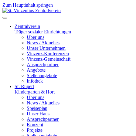
Zum Hauptinhalt springen
Jahr
Monat
Jahr
Monat
Zentralverein
Träger sozialer Einrichtungen
Über uns
News / Aktuelles
Unser Unternehmen
Vinzenz-Konferenzen
Vinzenz-Gemeinschaft
Ansprechpartner
Angebote
Stellenangebote
Infothek
St. Rupert
Kindergarten & Hort
Über uns
News / Aktuelles
Speiseplan
Unser Haus
Ansprechpartner
Konzept
Projekte
Stellenangebote