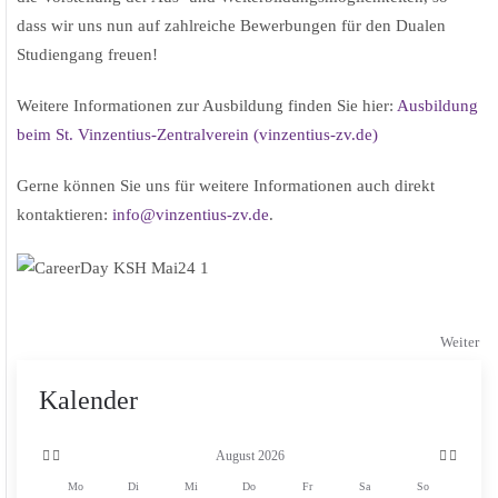
dass wir uns nun auf zahlreiche Bewerbungen für den Dualen
Studiengang freuen!
Weitere Informationen zur Ausbildung finden Sie hier:
Ausbildung
beim St. Vinzentius-Zentralverein (vinzentius-zv.de)
Gerne können Sie uns für weitere Informationen auch direkt
kontaktieren:
info@vinzentius-zv.de
.
Weiter
Vorheriges
Vorheriger
Nächstes
Nächstes
Jahr
Monat
Monat
Jahr
Kalender
August 2026
Mo
Di
Mi
Do
Fr
Sa
So