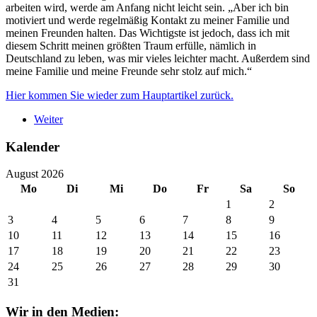
arbeiten wird, werde am Anfang nicht leicht sein. „Aber ich bin
motiviert und werde regelmäßig Kontakt zu meiner Familie und
meinen Freunden halten. Das Wichtigste ist jedoch, dass ich mit
diesem Schritt meinen größten Traum erfülle, nämlich in
Deutschland zu leben, was mir vieles leichter macht. Außerdem sind
meine Familie und meine Freunde sehr stolz auf mich.“
Hier kommen Sie wieder zum Hauptartikel zurück.
Weiter
Kalender
August 2026
Mo
Di
Mi
Do
Fr
Sa
So
1
2
3
4
5
6
7
8
9
10
11
12
13
14
15
16
17
18
19
20
21
22
23
24
25
26
27
28
29
30
31
Wir in den Medien: