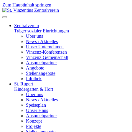
Zum Hauptinhalt springen
Jahr
Monat
Jahr
Monat
Zentralverein
Träger sozialer Einrichtungen
Über uns
News / Aktuelles
Unser Unternehmen
Vinzenz-Konferenzen
Vinzenz-Gemeinschaft
Ansprechpartner
Angebote
Stellenangebote
Infothek
St. Rupert
Kindergarten & Hort
Über uns
News / Aktuelles
Speiseplan
Unser Haus
Ansprechpartner
Konzept
Projekte
Stellenangebote