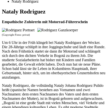
Nataly Rodriguez
Nataly Rodriguez
Empathische Zuhörerin mit Motorrad-Führerschein
(Copyright Fotos: privat)
Um 6 Uhr in der Früh klingelt bei Nataly Rodriguez der Wecker.
Die 28-Jährige schlüpft in ihre Joggingschuhe und läuft eine Runde.
Nach dem Frühstück startet sie dann ihr Motorrad und schlängelt
sich durch den dichten Verkehr in Bogotá zu ihrem Job. Die
studierte Sozialarbeiterin hat bisher mit Kindern und Familien
gearbeitet, die Gewalt erlebt haben. Doch nun hat sie neue Pläne.
Schon bald lässt sie ihr Leben in Kolumbiens Hauptstadt, ihrer
Geburtsstadt, hinter sich, um im oberbayerischen Grunertshofen neu
anzufangen.
Nataly Rodriguez, die vollständig Nataly Johana Rodriguez Pulido
heißt (spanische Namen bestehen aus Vornamen und zwei
Nachnamen: dem ersten Nachnamen des Vaters und dem ersten
Nachnamen der Mutter), ist in Bogotá geboren und aufgewachsen.
„Bogotá ist eine große Stadt mit vielen Menschen, viel Verkehr und
einem lebendigen kulturellen Leben. Es gibt moderne Stadtteile,